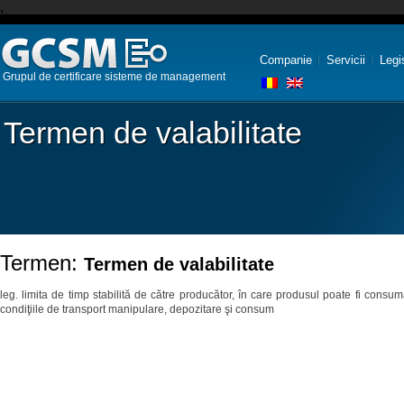
,
Companie
Servicii
Legi
Grupul de certificare sisteme de management
Termen de valabilitate
Termen:
Termen de valabilitate
leg. limita de timp stabilită de către producător, în care produsul poate fi consuma
condiţiile de transport manipulare, depozitare şi consum