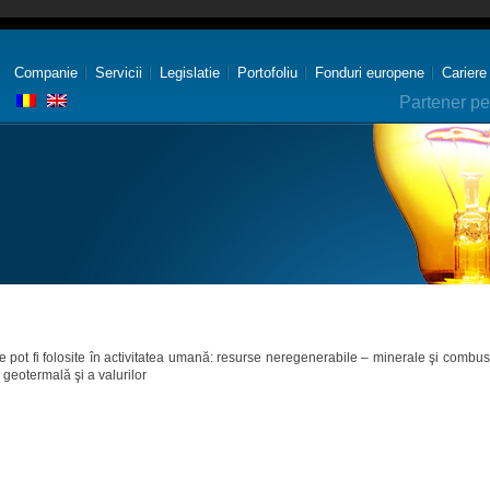
Companie
Servicii
Legislatie
Portofoliu
Fonduri europene
Cariere
Partener pe
e pot fi folosite în activitatea umană: resurse neregenerabile – minerale şi combustibi
 geotermală şi a valurilor