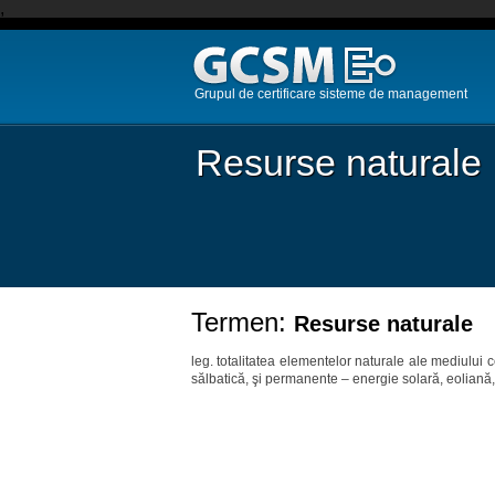
,
Grupul de certificare sisteme de management
Resurse naturale
Termen:
Resurse naturale
leg. totalitatea elementelor naturale ale mediului c
sălbatică, şi permanente – energie solară, eoliană,