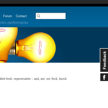
Forum
Contact
ntru performanta
li fosili, regenerabile – apă, aer, sol, floră, faună