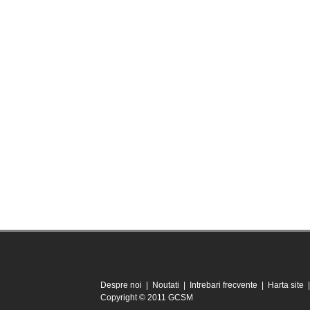
Despre noi
|
Noutati
|
Intrebari frecvente
|
Harta site
Copyright © 2011 GCSM