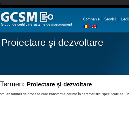
,
Companie
Servicii
Legi
Grupul de certificare sisteme de management
Proiectare şi dezvoltare
Termen:
Proiectare şi dezvoltare
std. ansamblu de procese care transformă cerinţe în caracteristici specificate sau î