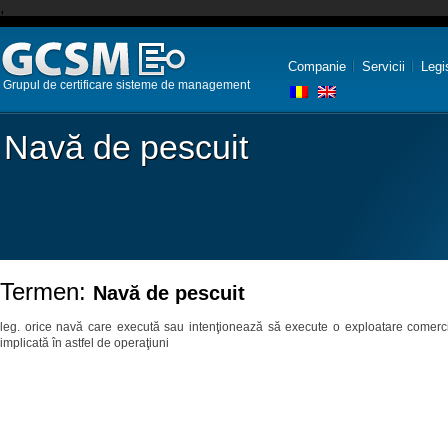
,
Companie
Servicii
Legi
Grupul de certificare sisteme de management
Navă de pescuit
Termen:
Navă de pescuit
leg. orice navă care execută sau intenţionează să execute o exploatare comercial
implicată în astfel de operaţiuni