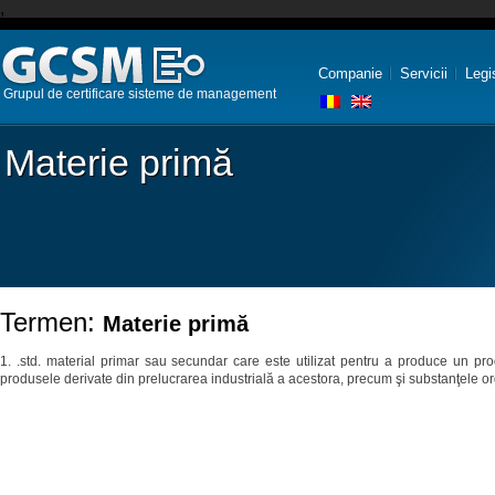
,
Companie
Servicii
Legi
Grupul de certificare sisteme de management
Materie primă
Termen:
Materie primă
1. .std. material primar sau secundar care este utilizat pentru a produce un pr
produsele derivate din prelucrarea industrială a acestora, precum şi substanţele org