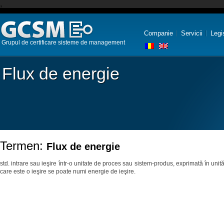
,
Companie
Servicii
Legi
Grupul de certificare sisteme de management
Flux de energie
Termen:
Flux de energie
std. intrare sau ieşire într-o unitate de proces sau sistem-produs, exprimată în unit
care este o ieşire se poate numi energie de ieşire.