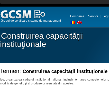
,
Companie
Servicii
Legi
Grupul de certificare sisteme de management
Construirea capacităţii
instituţionale
Termen:
Construirea capacităţii instituţionale
leg. organizarea cadrului instituţional naţional, inclusiv formarea competenţelor 
modificate genetic şi al produselor rezultate din acestea