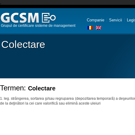
,
Companie
Servicii
Legi
Grupul de certificare sisteme de management
Colectare
Termen:
Colectare
1. leg. strângerea, sortarea şi/sau regruparea (depozitarea temporară) a deşeurilor în
de la deţinători la cei care valorifică sau elimină aceste uleiuri